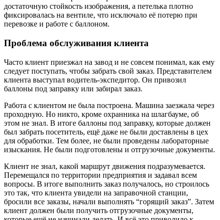
достаточную стойкость изображения, а петелька плотно
фиксировалась на вентиле, что исключало её потерю при
перевозке и работе с баллоном.
Проблема обслуживания клиента
Часто клиент приезжал на завод и не совсем понимал, как ему
следует поступать, чтобы забрать свой заказ. Представителем
клиента выступал водитель-экспедитор. Он привозил
баллоны под заправку или забирал заказ.
Работа с клиентом не была построена. Машина заезжала через
проходную. Но никто, кроме охранника на шлагбауме, об
этом не знал. В итоге баллоны под заправку, которые должен
был забрать посетитель, ещё даже не были доставлены в цех
для обработки. Тем более, не были проведены лабораторные
изыскания. Не были подготовлены и отгрузочные документы.
Клиент не знал, какой маршрут движения подразумевается.
Перемещался по территории предприятия и задавал всем
вопросы. В итоге выполнить заказ получалось, но строилось
это так, что клиента увидели на заправочной станции,
бросили все заказы, начали выполнять “горящий заказ”. Затем
клиент должен были получить отгрузочные документы,
которые ещё не начинали делать. И всё это приводило к