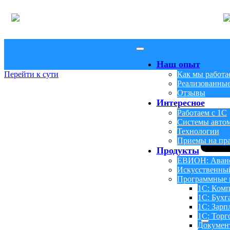
Наш опыт
Перейти к сути
Как мы работа
Реализованные
Отзывы
Интересное
Работаем с 1С
Системы авто
Технологии
Приемы на пр
Продукты
ЕВИОН: Аванс
Искусственны
Программные 
1С: Комп
1С: Бухг
1С: Зарп
1С: Торг
Докумен