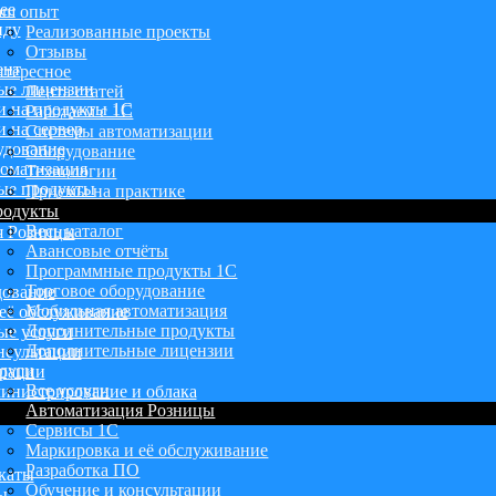
ее
аш опыт
нду
Реализованные проекты
Отзывы
ент
тересное
ые лицензии
Лента статей
и на продукты 1С
Работаем с 1С
 на сервер
Системы автоматизации
удование
Оборудование
оматизация
Технологии
ые продукты
Приемы на практике
родукты
Весь каталог
я Розницы
Авансовые отчёты
Программные продукты 1С
Торговое оборудование
дование
Мобильная автоматизация
её обслуживание
Дополнительные продукты
ые услуги
Дополнительные лицензии
нсультации
луги
грации
Все услуги
инистрирование и облака
Автоматизация Розницы
Сервисы 1С
Маркировка и её обслуживание
Разработка ПО
каты
Обучение и консультации
ы