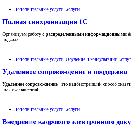
Дополнительные услуги
,
Услуги
Полная синхронизация 1С
Организуем работу
с распределенными информационными б
подхода.
Дополнительные услуги
,
Обучение и консультации
,
Услу
Удаленное сопровождение и поддержка
Удаленное сопровождение
- это наибыстрейший способ оказат
после обращения!
Дополнительные услуги
,
Услуги
Внедрение кадрового электронного док