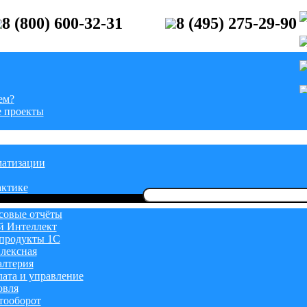
8 (800) 600-32-31
8 (495) 275-29-90
ем?
 проекты
матизации
актике
Найти:
овые отчёты
й Интеллект
продукты 1С
лексная
алтерия
лата и управление
овля
тооборот