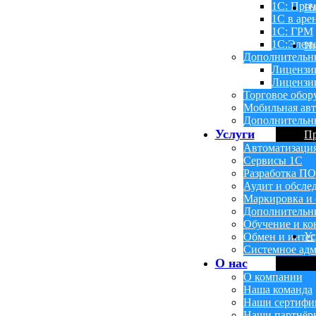
1С: Проч
Н
1С в аре
1С: ГРМ
1С:Элем
Ин
Дополнительн
Лицензи
Лицензии
Торговое обор
Мобильная авт
Дополнительн
Услуги
П
Автоматизаци
Сервисы 1С
Разработка ПО
Аудит и обсле
Маркировка и 
Дополнительн
Обучение и ко
Ус
Обмен и инте
Системное адм
О нас
О компании
Наша команда
Наши сертифи
Наши партнёр