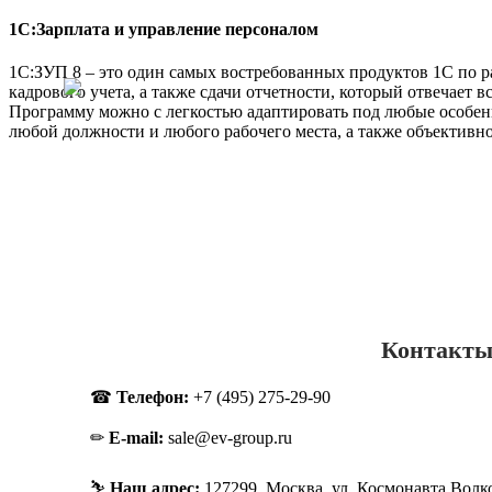
1C:Зарплата и управление персоналом
1С:ЗУП 8 – это один самых востребованных продуктов 1С по р
кадрового учета, а также сдачи отчетности, который отвечает в
Программу можно с легкостью адаптировать под любые особе
любой должности и любого рабочего места, а также объективно
Контакт
☎︎
Телефон:
+7 (495) 275-29-90
✏︎
E-mail:
sale@ev-group.ru
⛷︎
Наш адрес:
127299, Москва, ул. Космонавта Волко