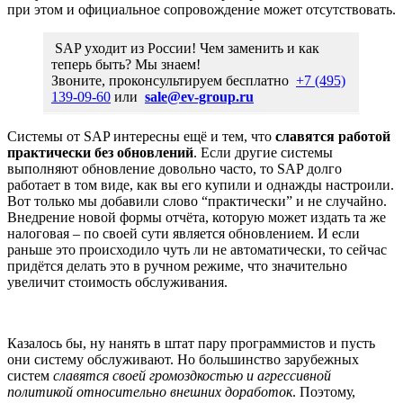
при этом и официальное сопровождение может отсутствовать.
SAP уходит из России! Чем заменить и как
теперь быть? Мы знаем!
Звоните, проконсультируем бесплатно
+7 (495)
139-09-60
или
sale@ev-group.ru
Системы от SAP интересны ещё и тем, что
славятся работой
практически без обновлений
. Если другие системы
выполняют обновление довольно часто, то SAP долго
работает в том виде, как вы его купили и однажды настроили.
Вот только мы добавили слово “практически” и не случайно.
Внедрение новой формы отчёта, которую может издать та же
налоговая – по своей сути является обновлением. И если
раньше это происходило чуть ли не автоматически, то сейчас
придётся делать это в ручном режиме, что значительно
увеличит стоимость обслуживания.
Казалось бы, ну нанять в штат пару программистов и пусть
они систему обслуживают. Но большинство зарубежных
систем
славятся своей громоздкостью и агрессивной
политикой относительно внешних доработок
. Поэтому,