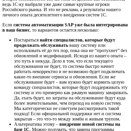
ведь 1С-ку выбрали уже даже самые крупные игроки
Российского рынка. И это не реклама, а результаты нашего
личного опыта десятилетнего внедрения систем 1С.
Если
си
стема автоматизации SAP уже была интегрирована
в ваш бизнес
, то вариантов остается несколько:
Постараться
найти специалистов, которые будут
продолжать обслуживать
вашу систему или
использовать её до тех пор, пока она не “протухнет” без
обновлений и модификаций. Исходя из нашего опыта –
это путь в никуда. Дело в том, что если текущего
обслуживания не будет, то система быстро начнет
работать некорректно и не возможно будет подключать
какие-то внешние сервисы и обновления. Если же
обслуживание будет – вам нужно будет кормить целую
команду специалистов, которые будут поддерживать эту
систему и это примерно как ржавую машину заваривать.
Да, ехать будет, но затраты на обслуживание будут куда
более значительными, чем переход на новую систему.
Мы категорически не советуем рассматривать такой
подход! Если официальной поддержки нет и система
закрытая – это что-то между зомби и живым трупом.
Альтернатива этому –
внедрение новой системы на
базе 1С
. Можно подумать, что замена программы