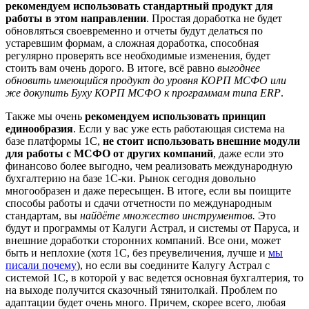
рекомендуем использовать стандартный продукт для
работы в этом направлении
. Простая доработка не будет
обновляться своевременно и отчеты будут делаться по
устаревшим формам, а сложная доработка, способная
регулярно проверять все необходимые изменения, будет
стоить вам очень дорого. В итоге, всё равно
выгоднее
обновить имеющийся продукт до уровня КОРП МСФО или
же докупить Буху КОРП МСФО к программам типа ERP
.
Также мы очень
рекомендуем использовать принцип
единообразия
. Если у вас уже есть работающая система на
базе платформы 1С,
не стоит использовать внешние модули
для работы с МСФО от других компаний
, даже если это
финансово более выгодно, чем реализовать международную
бухгалтерию на базе 1С-ки. Рынок сегодня довольно
многообразен и даже пересыщен. В итоге, если вы поищите
способы работы и сдачи отчетности по международным
стандартам, вы
найдёте множество инструментов.
Это
будут и программы от Калуги Астрал, и системы от Паруса, и
внешние доработки сторонних компаний. Все они, может
быть и неплохие (хотя 1С, без преувеличения, лучше и
мы
писали почему
), но если вы соедините Калугу Астрал с
системой 1С, в которой у вас ведется основная бухгалтерия, то
на выходе получится сказочный тянитолкай. Проблем по
адаптации будет очень много. Причем, скорее всего, любая