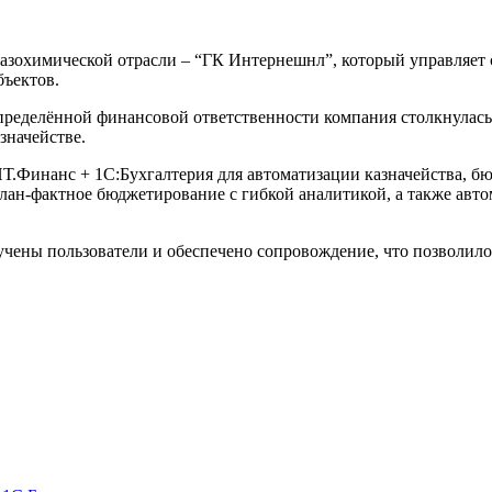
газохимической отрасли – “ГК Интернешнл”, который управляе
бъектов.
пределённой финансовой ответственности компания столкнулась
значействе.
БИТ.Финанс + 1С:Бухгалтерия для автоматизации казначейства,
 план-фактное бюджетирование с гибкой аналитикой, а также ав
ены пользователи и обеспечено сопровождение, что позволило