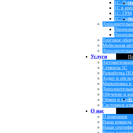
1С: Проч
Н
1С в аре
1С: ГРМ
1С:Элем
Ин
Дополнительн
Лицензи
Лицензии
Торговое обор
Мобильная авт
Дополнительн
Услуги
П
Автоматизаци
Сервисы 1С
Разработка ПО
Аудит и обсле
Маркировка и 
Дополнительн
Обучение и ко
Ус
Обмен и инте
Системное адм
О нас
О компании
Наша команда
Наши сертифи
Наши партнёр