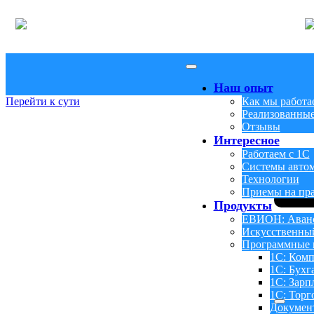
Наш опыт
Перейти к сути
Как мы работа
Реализованные
Отзывы
Интересное
Работаем с 1С
Системы авто
Технологии
Приемы на пр
Продукты
ЕВИОН: Аванс
Искусственны
Программные 
1С: Комп
1С: Бухг
1С: Зарп
1С: Торг
Докумен