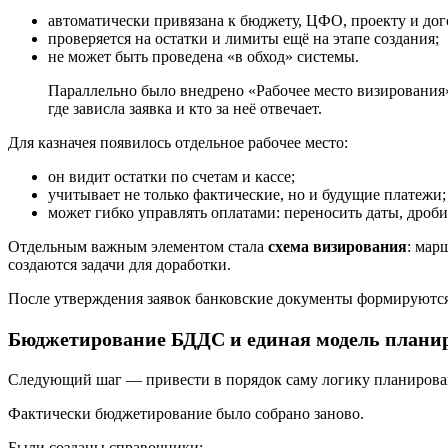
автоматически привязана к бюджету, ЦФО, проекту и дог
проверяется на остатки и лимиты ещё на этапе создания;
не может быть проведена «в обход» системы.
Параллельно было внедрено «Рабочее место визирования» 
где зависла заявка и кто за неё отвечает.
Для казначея появилось отдельное рабочее место:
он видит остатки по счетам и кассе;
учитывает не только фактические, но и будущие платежи;
может гибко управлять оплатами: переносить даты, дроб
Отдельным важным элементом стала
схема визирования
: мар
создаются задачи для доработки.
После утверждения заявок банковские документы формируются 
Бюджетирование БДДС и единая модель плани
Следующий шаг — привести в порядок саму логику планирова
Фактически бюджетирование было собрано заново.
Были созданы справочники: