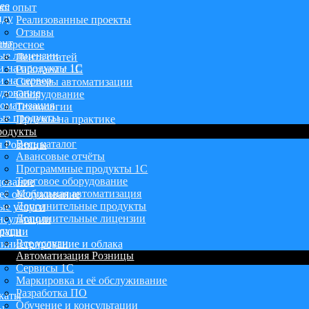
ее
аш опыт
нду
Реализованные проекты
Отзывы
ент
тересное
ые лицензии
Лента статей
и на продукты 1С
Работаем с 1С
 на сервер
Системы автоматизации
удование
Оборудование
оматизация
Технологии
ые продукты
Приемы на практике
родукты
Весь каталог
я Розницы
Авансовые отчёты
Программные продукты 1С
Торговое оборудование
дование
Мобильная автоматизация
её обслуживание
Дополнительные продукты
ые услуги
Дополнительные лицензии
нсультации
луги
грации
Все услуги
инистрирование и облака
Автоматизация Розницы
Сервисы 1С
Маркировка и её обслуживание
Разработка ПО
каты
Обучение и консультации
ы