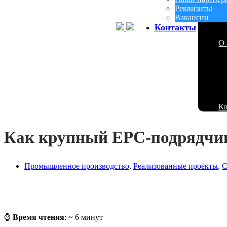
Реквизиты
Вакансии
Контакты
О 
К
Как крупный EPC-подрядчик
Промышленное производство
,
Реализованные проекты
,
С
⌚
Время чтения
: ~ 6 минут