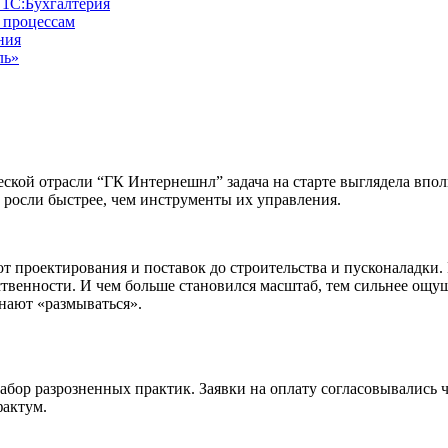
 1С:Бухгалтерия
 процессам
ния
ль»
ской отрасли “ГК Интернешнл” задача на старте выглядела впо
 росли быстрее, чем инструменты их управления.
т проектирования и поставок до строительства и пусконаладки.
венности. И чем больше становился масштаб, тем сильнее ощущал
нают «размываться».
набор разрозненных практик. Заявки на оплату согласовывались
фактум.