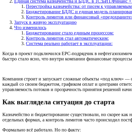
Единая система казначейства и БДДС в 1С:БИТ.Финанс +
Перестройка казначейства: от писем к управляемым
Бюджетирование БДДС и единая модель планирова
Контроль лимитов или финансовый «предохраните
Запуск в живую эксплуатацию
Что изменилось
Бюджетирование стало единым процессом:
Контроль лимитов стал автоматическим:
Система реально работает в эксплуатации:
Когда в проект подключился EPC-подрядчик в нефтегазохимиче
быстро стало ясно, что внутри компании финансовые процессы
Компания строит и запускает сложные объекты «под ключ» — о
каждый со своим бюджетом, графиком оплат и центрами ответст
управляемость потоков и прозрачность принятия решений начи
Как выглядела ситуация до старта
Казначейство и бюджетирование существовали, но скорее как 
отдельных формах, а контроль лимитов часто происходил пост
Формально всё работало. Но по факту: