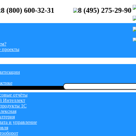
8 (800) 600-32-31
8 (495) 275-29-90
ем?
 проекты
матизации
актике
Найти:
овые отчёты
й Интеллект
продукты 1С
лексная
алтерия
лата и управление
овля
тооборот