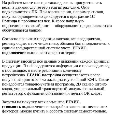
На рабочем месте кассира также должны присутствовать
весы, в данном случае это весы штрих-слим. Они
подключаются к ПК. При взвешивании, например снеков,
покупка одновременно фиксируется в программе
1С
Розница
и пробивается чек. К кассе напрямую
подсоединяется эквайринг — оборудование предоставляется и
обслуживается банком.
Согласно правилам продажи алкоголя, все предприятия,
реализующие, в том числе пиво, обязаны быть подключены к
единой государственной системе учета.
ЕГАИС
подключение
выполняется через интернет.
В систему вносятся все данные о движении каждой единицы
продукции. В ней содержится информации о производителе,
о поставщике, о месте реализации конечному
потребителю.
ЕГАИС настройка
осуществляется после
получения крипто-ключа джакарта и усиленной КЭП. Также
понадобится товарно-учетная программа, 2D сканер штрих-
кодов, универсальный транспортный модуль, фискальный
регистратор с функцией считывания и печати QR-кодов.
Затраты на покупку всех элементов
ЕГАИС,
стоимость
подключения и настройки зависят от нескольких
факторов: можно купить и собрать систему самостоятельно,