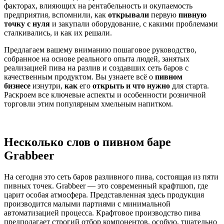
факторах, влияющих на рентабельность и окупаемость
предприятия, вспомнили, как
открывали
первую
пивную
точку с нуля
и закупали оборудование, с какими проблемами
сталкивались, и как их решали.
Предлагаем вашему вниманию пошаговое руководство,
собранное на основе реального опыта людей, занятых
реализацией пива на разлив и создавших сеть баров с
качественным продуктом. Вы узнаете всё о
пивном
бизнесе
изнутри,
как
его
открыть
и что нужно
для старта.
Раскроем все ключевые аспекты и особенности розничной
торговли этим популярным хмельным напитком.
Несколько слов о пивном баре
Grabbeer
На сегодня это сеть баров разливного пива, состоящая из пяти
пивных точек. Grabbeer — это современный крафтшоп, где
царит особая атмосфера. Представленная здесь продукция
производится малыми партиями с минимальной
автоматизацией процесса. Крафтовое производство пива
предполагает строгий отбор компонентов, особую, тщательно