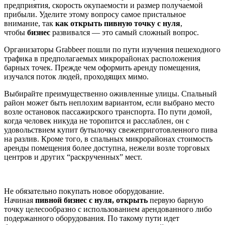
предприятия, скорость окупаемости и размер получаемой
прибыли. Уделите этому вопросу самое пристальное
внимание, так
как открыть пивную точку с нуля
,
чтобы
бизнес
развивался — это самый сложный вопрос.
Организаторы Grabbeer пошли по пути изучения пешеходного
трафика в предполагаемых микрорайонах расположения
барных точек. Прежде чем оформить аренду помещения,
изучался поток людей, проходящих мимо.
Выбирайте преимущественно оживленные улицы. Спальный
район может быть неплохим вариантом, если выбрано место
возле остановок пассажирского транспорта. По пути домой,
когда человек никуда не торопится и расслаблен, он с
удовольствием купит бутылочку свежеприготовленного пива
на разлив. Кроме того, в спальных микрорайонах стоимость
аренды помещения более доступна, нежели возле торговых
центров и других “раскрученных” мест.
Не обязательно покупать новое оборудование.
Начиная
пивной бизнес с нуля, открыть
первую барную
точку целесообразно с использованием арендованного либо
подержанного оборудования. По такому пути идет