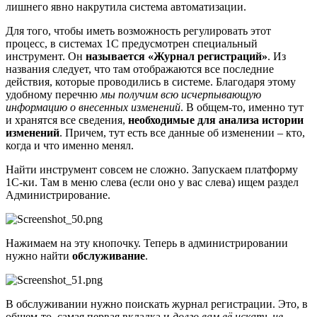
лишнего явно накрутила система автоматизации.
Для того, чтобы иметь возможность регулировать этот
процесс, в системах 1С предусмотрен специальный
инструмент. Он
называется
«Журнал регистраций»
. Из
названия следует, что там отображаются все последние
действия, которые проводились в системе. Благодаря этому
удобному перечню
мы получим всю исчерпывающую
информацию о внесенных изменений
. В общем-то, именно тут
и хранятся все сведения,
необходимые для анализа истории
изменений
. Причем, тут есть все данные об изменении – кто,
когда и что именно менял.
Найти инструмент совсем не сложно. Запускаем платформу
1С-ки. Там в меню слева (если оно у вас слева) ищем раздел
Администрирование.
Нажимаем на эту кнопочку. Теперь в администрировании
нужно найти
обслуживание
.
В обслуживании нужно поискать журнал регистрации. Это, в
общем-то, самая первая вкладка и
долг
о вам её искат
ь не