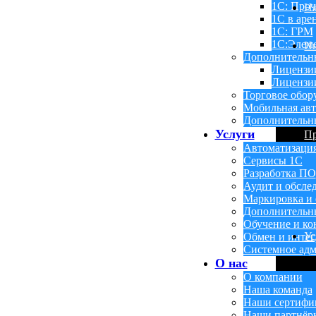
1С: Проч
Н
1С в аре
1С: ГРМ
1С:Элем
Ин
Дополнительн
Лицензи
Лицензии
Торговое обор
Мобильная авт
Дополнительн
Услуги
П
Автоматизаци
Сервисы 1С
Разработка ПО
Аудит и обсле
Маркировка и 
Дополнительн
Обучение и ко
Ус
Обмен и инте
Системное адм
О нас
О компании
Наша команда
Наши сертифи
Наши партнёр