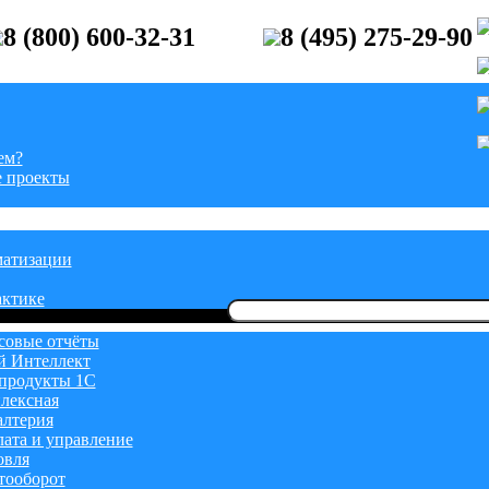
8 (800) 600-32-31
8 (495) 275-29-90
ем?
 проекты
матизации
актике
Найти:
овые отчёты
й Интеллект
продукты 1С
лексная
алтерия
лата и управление
овля
тооборот