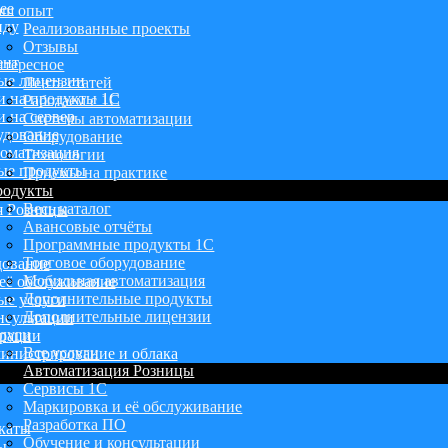
ее
аш опыт
нду
Реализованные проекты
Отзывы
ент
тересное
ые лицензии
Лента статей
и на продукты 1С
Работаем с 1С
 на сервер
Системы автоматизации
удование
Оборудование
оматизация
Технологии
ые продукты
Приемы на практике
родукты
Весь каталог
я Розницы
Авансовые отчёты
Программные продукты 1С
Торговое оборудование
дование
Мобильная автоматизация
её обслуживание
Дополнительные продукты
ые услуги
Дополнительные лицензии
нсультации
луги
грации
Все услуги
инистрирование и облака
Автоматизация Розницы
Сервисы 1С
Маркировка и её обслуживание
Разработка ПО
каты
Обучение и консультации
ы