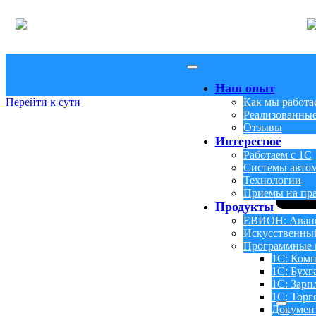
Наш опыт
Перейти к сути
Как мы работа
Реализованные
Отзывы
Интересное
Работаем с 1С
Системы авто
Технологии
Приемы на пр
Продукты
ЕВИОН: Аванс
Искусственны
Программные 
1С: Комп
1С: Бухг
1С: Зарп
1С: Торг
Докумен