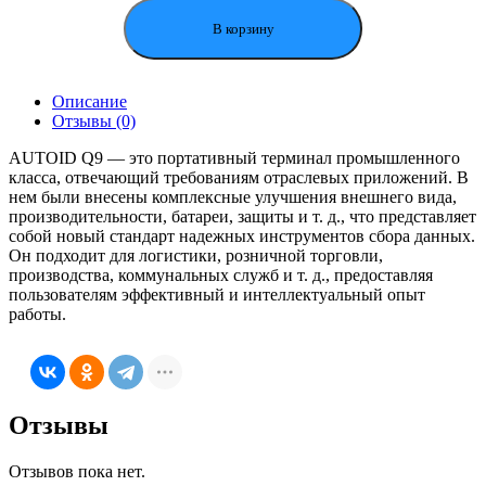
сбора
данных
В корзину
MERTECH
Seuic
AutoID
Описание
Q9
Отзывы (0)
серии
8
AUTOID Q9 — это портативный терминал промышленного
(4/64Gb)
класса, отвечающий требованиям отраслевых приложений. В
нем были внесены комплексные улучшения внешнего вида,
производительности, батареи, защиты и т. д., что представляет
собой новый стандарт надежных инструментов сбора данных.
Он подходит для логистики, розничной торговли,
производства, коммунальных служб и т. д., предоставляя
пользователям эффективный и интеллектуальный опыт
работы.
Отзывы
Отзывов пока нет.