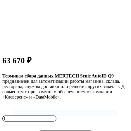
63 670
₽
Терминал сбора данных MERTECH Seuic AutoID Q9
предназначен для автоматизации работы магазина, склада,
ресторана, службы доставки или решения других задач. ТСД
совместим с программным обеспечением от компании
«Клеверенс» и «DataMobile».
Количество
товара
Терминал