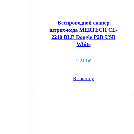
Беспроводной сканер
штрих-кода MERTECH CL-
2210 BLE Dongle P2D USB
White
9 210
₽
В корзину