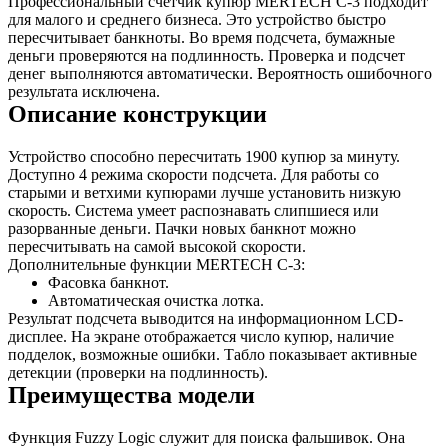
Профессиональный счетчик купюр MERTECH С-3 подходит
для малого и среднего бизнеса. Это устройство быстро
пересчитывает банкноты. Во время подсчета, бумажные
деньги проверяются на подлинность. Проверка и подсчет
денег выполняются автоматически. Вероятность ошибочного
результата исключена.
Описание конструкции
Устройство способно пересчитать 1900 купюр за минуту.
Доступно 4 режима скорости подсчета. Для работы со
старыми и ветхими купюрами лучше установить низкую
скорость. Система умеет распознавать слипшиеся или
разорванные деньги. Пачки новых банкнот можно
пересчитывать на самой высокой скорости.
Дополнительные функции MERTECH С-3:
Фасовка банкнот.
Автоматическая очистка лотка.
Результат подсчета выводится на информационном LCD-
дисплее. На экране отображается число купюр, наличие
подделок, возможные ошибки. Табло показывает активные
детекции (проверки на подлинность).
Преимущества модели
Функция Fuzzy Logic служит для поиска фальшивок. Она