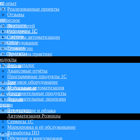
ее
аш опыт
нду
Реализованные проекты
Отзывы
ент
тересное
ые лицензии
Лента статей
и на продукты 1С
Работаем с 1С
 на сервер
Системы автоматизации
удование
Оборудование
оматизация
Технологии
ые продукты
Приемы на практике
родукты
Весь каталог
я Розницы
Авансовые отчёты
Программные продукты 1С
Торговое оборудование
дование
Мобильная автоматизация
её обслуживание
Дополнительные продукты
ые услуги
Дополнительные лицензии
нсультации
луги
грации
Все услуги
инистрирование и облака
Автоматизация Розницы
Сервисы 1С
Маркировка и её обслуживание
Разработка ПО
каты
Обучение и консультации
ы