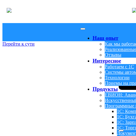
Наш опыт
Перейти к сути
Как мы работа
Реализованные
Отзывы
Интересное
Работаем с 1С
Системы авто
Технологии
Приемы на пр
Продукты
ЕВИОН: Аванс
Искусственны
Программные 
1С: Комп
1С: Бухг
1С: Зарп
1С: Торг
Докумен