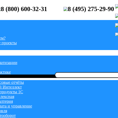
8 (800) 600-32-31
8 (495) 275-29-90
ем?
 проекты
матизации
актике
Найти:
овые отчёты
й Интеллект
продукты 1С
лексная
алтерия
лата и управление
овля
тооборот