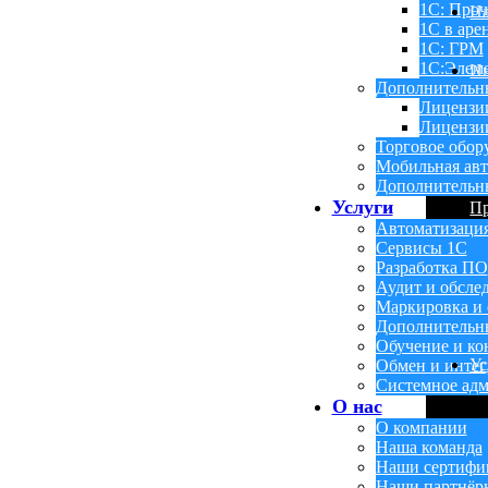
1С: Проч
Н
1С в аре
1С: ГРМ
1С:Элем
Ин
Дополнительн
Лицензи
Лицензии
Торговое обор
Мобильная авт
Дополнительн
Услуги
П
Автоматизаци
Сервисы 1С
Разработка ПО
Аудит и обсле
Маркировка и 
Дополнительн
Обучение и ко
Ус
Обмен и инте
Системное адм
О нас
О компании
Наша команда
Наши сертифи
Наши партнёр