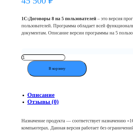
45 500
₽
1С:Договоры 8 на 5 пользователей
– это версия про
пользователей. Программа обладает всей функционал
документам. Описание версии программы на 5 пользо
Количество
товара
1С:Договоры
В корзину
8
на
5
пользователей
Описание
Отзывы (0)
Назначение продукта — соответствует назначению «1
компьютерах. Данная версия работает без ограничени