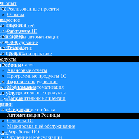
ее
аш опыт
нду
Реализованные проекты
Отзывы
ент
тересное
ые лицензии
Лента статей
и на продукты 1С
Работаем с 1С
 на сервер
Системы автоматизации
удование
Оборудование
оматизация
Технологии
ые продукты
Приемы на практике
родукты
Весь каталог
я Розницы
Авансовые отчёты
Программные продукты 1С
Торговое оборудование
дование
Мобильная автоматизация
её обслуживание
Дополнительные продукты
ые услуги
Дополнительные лицензии
нсультации
луги
грации
Все услуги
инистрирование и облака
Автоматизация Розницы
Сервисы 1С
Маркировка и её обслуживание
Разработка ПО
каты
Обучение и консультации
ы