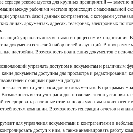
ие сервера рекомендуется для крупных предприятий — заметно 
рмации между рабочими местами происходит с максимальной ск
щий управлять базой данных контрагентов, с которыми устана
их лицах, документах, адресах, телефонах, электронных почтов
.
воляющий управлять документами и процессом их подписания. 
о типа документа есть свой набор полей и функций. В программе
альные настройки. Возможность подписания документов с испо
позволяющий управлять доступом к документам и различным фу
, какие документы доступны для просмотра и редактирования, 
льзователей с общими правами доступа.
 позволяет вести учет расходов по документам. В программу м
. Возможность вести учет расходов позволяет точно установить 
й генерировать различные отчеты по документам и контрагент
потребностям компании. Возможность генерации отчетов и анал
трумент для управления документами и контрагентами в неболь
контролировать доступ к ним, а также анализировать работу ко