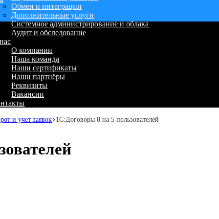
Обмен и интеграции
Дополнительные услуги
Системное администрирование и облака
Аудит и обследование
нас
О компании
Наша команда
Наши сертификаты
Наши партнёры
Реквизиты
Вакансии
онтакты
от и учет заявок
1С:Договоры 8 на 5 пользователей
зователей