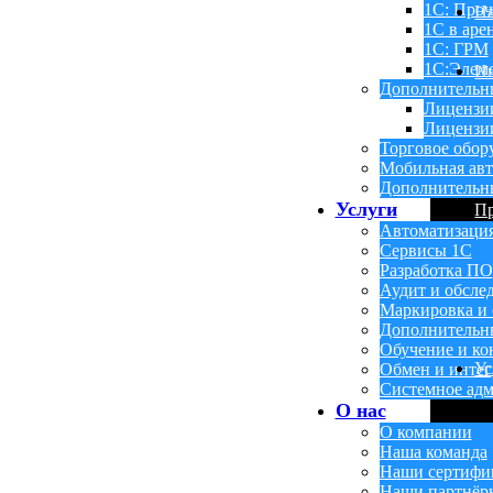
1С: Проч
Н
1С в аре
1С: ГРМ
1С:Элем
Ин
Дополнительн
Лицензи
Лицензии
Торговое обор
Мобильная авт
Дополнительн
Услуги
П
Автоматизаци
Сервисы 1С
Разработка ПО
Аудит и обсле
Маркировка и 
Дополнительн
Обучение и ко
Ус
Обмен и инте
Системное адм
О нас
О компании
Наша команда
Наши сертифи
Наши партнёр