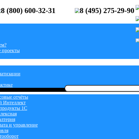
8 (800) 600-32-31
8 (495) 275-29-90
ем?
 проекты
матизации
актике
Найти:
овые отчёты
й Интеллект
продукты 1С
лексная
алтерия
лата и управление
овля
тооборот