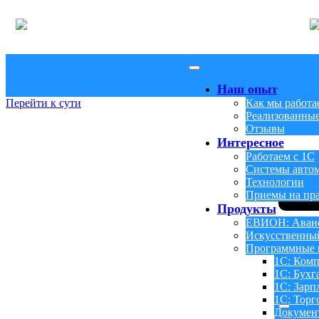
Наш опыт
Перейти к сути
Как мы работа
Реализованные
Отзывы
Интересное
Работаем с 1С
Системы авто
Технологии
Приемы на пр
Продукты
ЕВИОН: Аванс
Искусственны
Программные 
1С: Комп
1С: Бухг
1С: Зарп
1С: Торг
Докумен