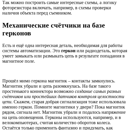
Так можно построить самые интересные схемы, а логику
фоторезистора включать, например, в схемы проверки
наличия объекта перед съемником.
Механические счётчики на базе
герконов
Есть и ещё одна интересная деталь, необходимая для работы
системы автоматизации. Это
геркон
или радиодеталь, которая
умеет замыкать или размыкать цепь в результате попадания в
магнитное поле.
Прошёл мимо геркона магнитик – контакты замкнулись.
Магнитик убрали и цепь разомкнулась. На базе такого
простенького коннектора возможно
создание самых разных
счётчиков или простейших датчиков контроля целостности
цепи
. Скажем, старая добрая сигнализация тоже использовала
именно геркон. Помните магнитики у двери? Пока магнитик
рядом, сигнала нет. Магнитик убрали и подалось напряжение
на цепь оповещения. Герконы используются, например, и в
велокомпьютерах, считая количество оборотов колеса.
Остаётся только применить фантазию и придумать, как