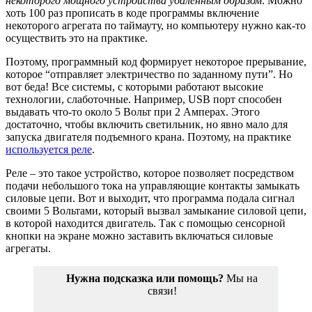
некоторого мощного устройства удаленным образом
. Можно
хоть 100 раз прописать в коде программы включение
некоторого агрегата по таймауту, но компьютеру нужно как-то
осуществить это на практике.
Поэтому, программный код формирует некоторое прерывание,
которое “отправляет электричество по заданному пути”. Но
вот беда! Все системы, с которыми работают высокие
технологии, слаботочные. Например, USB порт способен
выдавать что-то около 5 Вольт при 2 Амперах. Этого
достаточно, чтобы включить светильник, но явно мало для
запуска двигателя подъемного крана. Поэтому, на практике
используется реле
.
Реле – это такое устройство, которое позволяет посредством
подачи небольшого тока на управляющие контакты замыкать
силовые цепи. Вот и выходит, что программа подала сигнал
своими 5 Вольтами, который вызвал замыкание силовой цепи,
в которой находится двигатель. Так с помощью сенсорной
кнопки на экране можно заставить включаться силовые
агрегаты.
Нужна подсказка или помощь?
Мы на
связи!