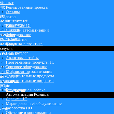
ее
аш опыт
нду
Реализованные проекты
Отзывы
ент
тересное
ые лицензии
Лента статей
и на продукты 1С
Работаем с 1С
 на сервер
Системы автоматизации
удование
Оборудование
оматизация
Технологии
ые продукты
Приемы на практике
родукты
Весь каталог
я Розницы
Авансовые отчёты
Программные продукты 1С
Торговое оборудование
дование
Мобильная автоматизация
её обслуживание
Дополнительные продукты
ые услуги
Дополнительные лицензии
нсультации
луги
грации
Все услуги
инистрирование и облака
Автоматизация Розницы
Сервисы 1С
Маркировка и её обслуживание
Разработка ПО
каты
Обучение и консультации
ы