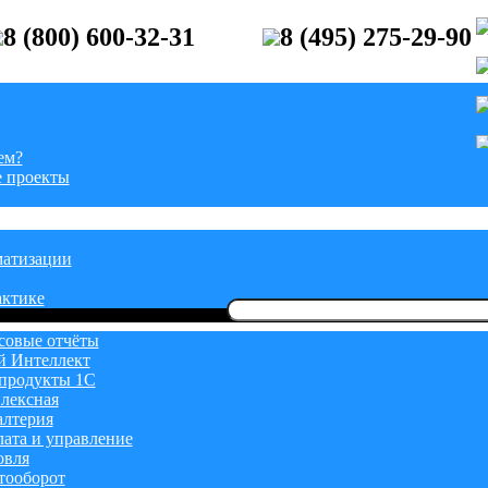
8 (800) 600-32-31
8 (495) 275-29-90
ем?
 проекты
матизации
актике
Найти:
овые отчёты
й Интеллект
продукты 1С
лексная
алтерия
лата и управление
овля
тооборот