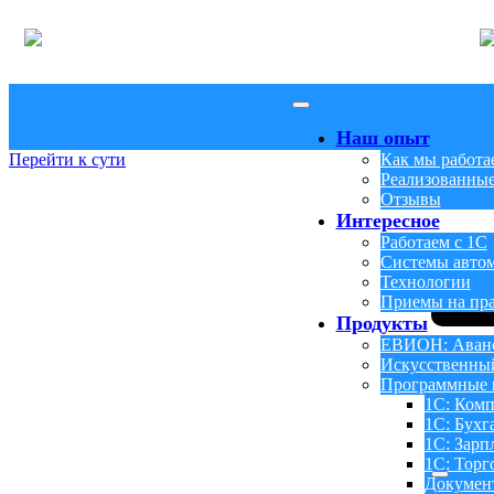
Наш опыт
Перейти к сути
Как мы работа
Реализованные
Отзывы
Интересное
Работаем с 1С
Системы авто
Технологии
Приемы на пр
Продукты
ЕВИОН: Аванс
Искусственны
Программные 
1С: Комп
1С: Бухг
1С: Зарп
1С: Торг
Докумен