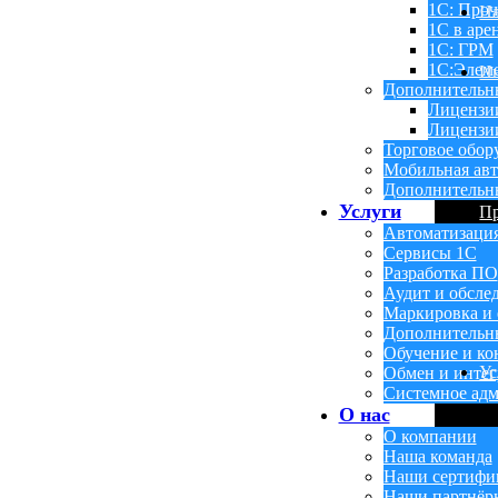
1С: Проч
Н
1С в аре
1С: ГРМ
1С:Элем
Ин
Дополнительн
Лицензи
Лицензии
Торговое обор
Мобильная авт
Дополнительн
Услуги
П
Автоматизаци
Сервисы 1С
Разработка ПО
Аудит и обсле
Маркировка и 
Дополнительн
Обучение и ко
Ус
Обмен и инте
Системное адм
О нас
О компании
Наша команда
Наши сертифи
Наши партнёр