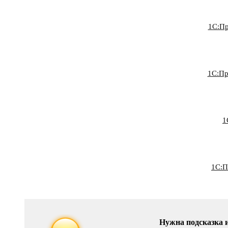
1С:Пр
1С:Пр
1
1С:П
Нужна подсказка 