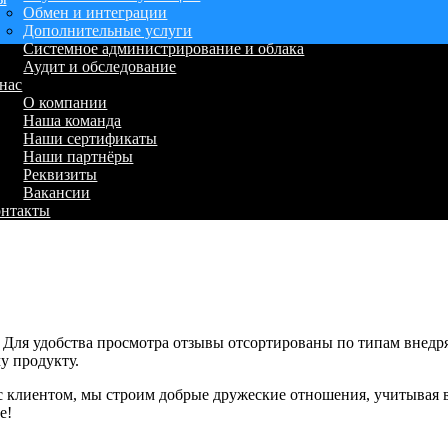
Обмен и интеграции
Дополнительные услуги
Системное администрирование и облака
Аудит и обследование
нас
О компании
Наша команда
Наши сертификаты
Наши партнёры
Реквизиты
Вакансии
онтакты
. Для удобства просмотра отзывы отсортированы по типам внед
у продукту.
с клиентом, мы строим добрые дружеские отношения, учитывая 
ые!