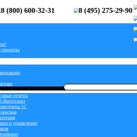
8 (800) 600-32-31
8 (495) 275-29-90
ем?
 проекты
матизации
актике
Найти:
овые отчёты
й Интеллект
продукты 1С
лексная
алтерия
лата и управление
овля
тооборот