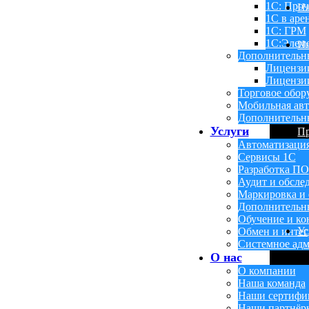
1С: Проч
Н
1С в аре
1С: ГРМ
1С:Элем
Ин
Дополнительн
Лицензи
Лицензии
Торговое обор
Мобильная авт
Дополнительн
Услуги
П
Автоматизаци
Сервисы 1С
Разработка ПО
Аудит и обсле
Маркировка и 
Дополнительн
Обучение и ко
Ус
Обмен и инте
Системное адм
О нас
О компании
Наша команда
Наши сертифи
Наши партнёр