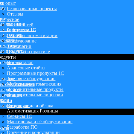
ее
аш опыт
нду
Реализованные проекты
Отзывы
ент
тересное
ые лицензии
Лента статей
и на продукты 1С
Работаем с 1С
 на сервер
Системы автоматизации
удование
Оборудование
оматизация
Технологии
ые продукты
Приемы на практике
родукты
Весь каталог
я Розницы
Авансовые отчёты
Программные продукты 1С
Торговое оборудование
дование
Мобильная автоматизация
её обслуживание
Дополнительные продукты
ые услуги
Дополнительные лицензии
нсультации
луги
грации
Все услуги
инистрирование и облака
Автоматизация Розницы
Сервисы 1С
Маркировка и её обслуживание
Разработка ПО
каты
Обучение и консультации
ы