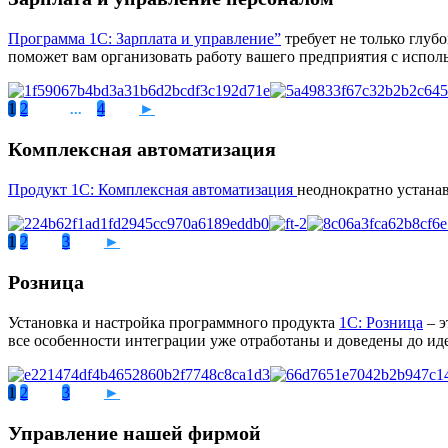
Программа 1С: Зарплата и управление”
требует не только глуб
поможет вам организовать работу вашего предприятия с испол
1
2
4
►
...
Комплексная автоматизация
Продукт 1С: Комплексная автоматизация
неоднократно устана
1
2
3
►
Розница
Установка и настройка программного продукта
1С: Розница
– э
все особенности интеграции уже отработаны и доведены до иде
1
2
3
►
Управление нашей фирмой