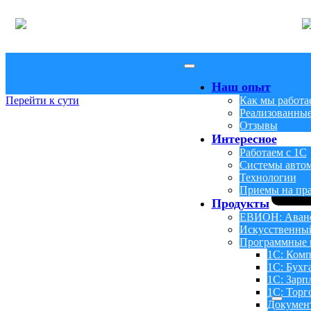
Наш опыт
Перейти к сути
Как мы работа
Реализованные
Отзывы
Интересное
Работаем с 1С
Системы авто
Технологии
Приемы на пр
Продукты
ЕВИОН: Аванс
Искусственны
Программные 
1С: Комп
1С: Бухг
1С: Зарп
1С: Торг
Докумен